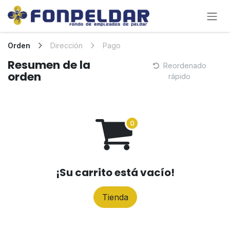
Ir al contenido
Orden
Dirección
Pago
Resumen de la
Reordenado
orden
rápido
¡Su carrito está vacío!
Tienda