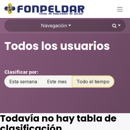
Ir al contenido
Navegación
Todos los usuarios
Clasificar por:
Esta semana
Este mes
Todo el tiempo
Todavía no hay tabla de
clasificación.